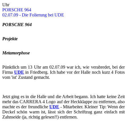
Uhr
POR­SCHE 964
02.07.09 - Die Fo­lie­rung bei UDE
POR­SCHE 964
Pro­jek­te
Me­ta­mor­pho­se
Pünkt­lich um 13 Uhr am 02.07.09 war ich, wie ver­ab­re­det, bei der
Firma
UDE
in Fried­berg. Ich habe vor der Halle noch kurz 4 Fotos
vom 'ist' Zu­stand ge­macht.
Jetzt ging es in die Halle und die Ar­beit be­gann. Ich hatte keine Zeit
mehr das CAR­RE­RA 4 Logo auf der Heck­klap­pe zu ent­fer­nen, also
mach­te es der freund­li­che
UDE
- Mit­ar­bei­ter. Klei­ner Tip: Wenn der
De­ckel schön warm ist, lässt sich der Schrift­zug ganz ein­fach mit
Zahn­sei­de (ja, rich­tig ge­le­sen!!) ent­fer­nen.