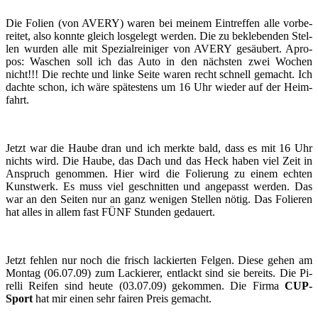
Die Fo­li­en (von AVERY) waren bei mei­nem Ein­tref­fen alle vor­be­
rei­tet, also konn­te gleich los­ge­legt wer­den. Die zu be­kle­ben­den Stel­
len wur­den alle mit Spe­zi­al­rei­ni­ger von AVERY ge­säu­bert. Apro­
pos: Wa­schen soll ich das Auto in den nächs­ten zwei Wo­chen
nicht!!! Die rech­te und linke Seite waren recht schnell ge­macht. Ich
dach­te schon, ich wäre spä­tes­tens um 16 Uhr wie­der auf der Heim­
fahrt.
Jetzt war die Haube dran und ich merk­te bald, dass es mit 16 Uhr
nichts wird. Die Haube, das Dach und das Heck haben viel Zeit in
An­spruch ge­nom­men. Hier wird die Fo­lie­rung zu einem ech­ten
Kunst­werk. Es muss viel ge­schnit­ten und an­ge­passt wer­den. Das
war an den Sei­ten nur an ganz we­ni­gen Stel­len nötig. Das Fo­lie­ren
hat alles in allem fast FÜNF Stun­den ge­dau­ert.
Jetzt feh­len nur noch die frisch la­ckier­ten Fel­gen. Diese gehen am
Mon­tag (06.07.09) zum La­ckie­rer, ent­lackt sind sie be­reits. Die Pi­
rel­li Rei­fen sind heute (03.07.09) ge­kom­men. Die Firma
CUP-​​​​
Sport
hat mir einen sehr fai­ren Preis ge­macht.