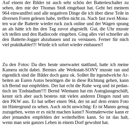
Auf einem der Bil­der ist auch sehr schön der Bat­te­rie­schal­ter zu
sehen, den mir der Tho­mas Stoß ein­ge­baut hat. Geht bei mei­nem
964 ein­wand­frei und alle ne­ga­ti­ven Dinge die ich über diese Teile in
di­ver­sen Foren ge­le­sen habe, tref­fen nicht zu. Nach fast zwei Mo­na­
ten war die Bat­te­rie wie­der ruck zuck on­line und der Wagen sprang
an als hätte ich ihn den Tag zuvor ab­ge­stellt. Gut, die Uhr muss­te
ich stel­len und den Ra­dio­code ein­ge­ben. Ging alles viel schnel­ler als
den Batterie-​​Jogger ab­zu­bau­en und zu ver­stau­en. Fer­ner für mich
viel prak­ti­ka­bler!!! Würde ich so­fort wie­der ein­bau­en!!
Zu den Fotos: Da dies heute un­er­war­tet statt­fand, hatte ich meine
Ka­me­ra nicht dabei. Ber­nies alte Werkstatt-​​SONY muss­te ran und
ei­gent­lich sind die Bil­der doch ganz ok. Soll­tet Ihr ir­gend­wel­che Ar­
bei­ten an Euren Autos be­nö­ti­gen die in diese Rich­tung gehen, kann
ich Bernd nur emp­feh­len. Der hat echt die Ruhe weg und ist pe­dan­
tisch im 'End­sta­di­um'!!! Bernd Wie­mann hat ein Au­to­glass­ge­schäft,
kennt sich aber auch bes­tens mit vie­len an­de­ren Din­gen rund um
den PKW aus. Er hat sel­ber einen 964, der ist auf dem ers­ten Foto
im Hin­ter­grund zu sehen. Auch nicht un­wich­tig: Er ist Manns genug
zu­zu­ge­ben, wenn er es nicht ma­chen kann!! Nor­ma­ler­wei­se kann er
aber je­man­den emp­feh­len der wei­ter­hel­fen kann. So ist das halt,
wenn man sein gan­zes Leben in einem Dorf ge­wohnt hat.