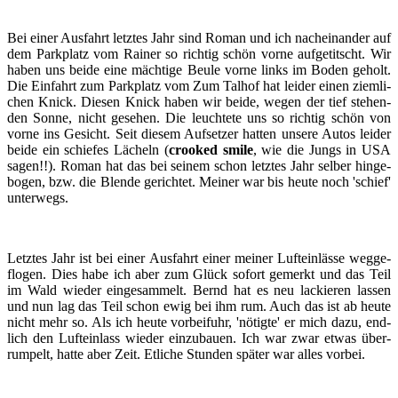
Bei einer Aus­fahrt letz­tes Jahr sind Roman und ich nach­ein­an­der auf
dem Park­platz vom Rai­ner so rich­tig schön vorne auf­ge­titscht. Wir
haben uns beide eine mäch­ti­ge Beule vorne links im Boden ge­holt.
Die Ein­fahrt zum Park­platz vom Zum Tal­hof hat lei­der einen ziem­li­
chen Knick. Die­sen Knick haben wir beide, wegen der tief ste­hen­
den Sonne, nicht ge­se­hen. Die leuch­te­te uns so rich­tig schön von
vorne ins Ge­sicht. Seit die­sem Auf­set­zer hat­ten un­se­re Autos lei­der
beide ein schie­fes Lä­cheln (
croo­ked smile
, wie die Jungs in USA
sagen!!). Roman hat das bei sei­nem schon letz­tes Jahr sel­ber hin­ge­
bo­gen, bzw. die Blen­de ge­rich­tet. Mei­ner war bis heute noch 'schief'
un­ter­wegs.
Letz­tes Jahr ist bei einer Aus­fahrt einer mei­ner Luft­ein­läs­se weg­ge­
flo­gen. Dies habe ich aber zum Glück so­fort ge­merkt und das Teil
im Wald wie­der ein­ge­sam­melt. Bernd hat es neu la­ckie­ren las­sen
und nun lag das Teil schon ewig bei ihm rum. Auch das ist ab heute
nicht mehr so. Als ich heute vor­bei­fuhr, 'nö­tig­te' er mich dazu, end­
lich den Luft­ein­lass wie­der ein­zu­bau­en. Ich war zwar etwas über­
rum­pelt, hatte aber Zeit. Et­li­che Stun­den spä­ter war alles vor­bei.