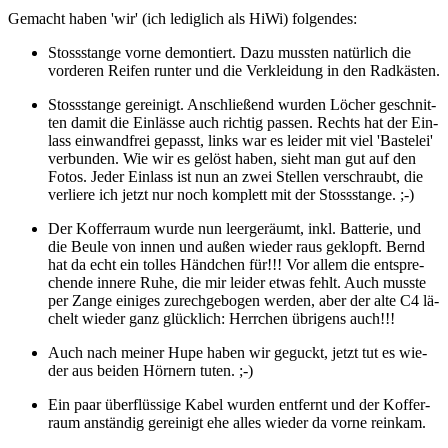
Ge­macht haben 'wir' (ich le­dig­lich als HiWi) fol­gen­des:
Stoss­stan­ge vorne de­mon­tiert. Dazu muss­ten na­tür­lich die
vor­de­ren Rei­fen run­ter und die Ver­klei­dung in den Rad­käs­ten.
Stoss­stan­ge ge­rei­nigt. An­schlie­ßend wur­den Lö­cher ge­schnit­
ten damit die Ein­läs­se auch rich­tig pas­sen. Rechts hat der Ein­
lass ein­wand­frei ge­passt, links war es lei­der mit viel 'Bas­te­lei'
ver­bun­den. Wie wir es ge­löst haben, sieht man gut auf den
Fotos. Jeder Ein­lass ist nun an zwei Stel­len ver­schraubt, die
ver­lie­re ich jetzt nur noch kom­plett mit der Stoss­stan­ge. ;-)
Der Kof­fer­raum wurde nun leer­ge­räumt, inkl. Bat­te­rie, und
die Beule von innen und außen wie­der raus ge­klopft. Bernd
hat da echt ein tol­les Händ­chen für!!! Vor allem die ent­spre­
chen­de in­ne­re Ruhe, die mir lei­der etwas fehlt. Auch muss­te
per Zange ei­ni­ges zu­rech­ge­bo­gen wer­den, aber der alte C4 lä­
chelt wie­der ganz glück­lich: Herr­chen üb­ri­gens auch!!!
Auch nach mei­ner Hupe haben wir ge­guckt, jetzt tut es wie­
der aus bei­den Hör­nern tuten. ;-)
Ein paar über­flüs­si­ge Kabel wur­den ent­fernt und der Kof­fer­
raum an­stän­dig ge­rei­nigt ehe alles wie­der da vorne rein­kam.