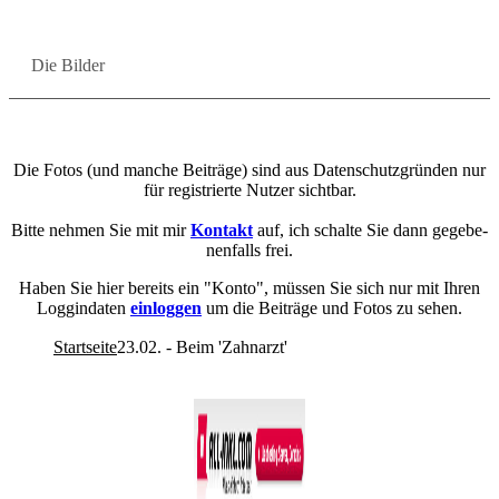
Die Bil­der
Die Fotos (und man­che Bei­trä­ge) sind aus Da­ten­schutz­grün­den nur
für re­gis­trier­te Nut­zer sicht­bar.
Bitte neh­men Sie mit mir
Kon­takt
auf, ich schal­te Sie dann ge­ge­be­
nen­falls frei.
Haben Sie hier be­reits ein "Konto", müs­sen Sie sich nur mit Ihren
Loggin­da­ten
ein­log­gen
um die Bei­trä­ge und Fotos zu sehen.
Startseite
23.02. - Beim 'Zahnarzt'
Co­py­right © 2011-2026
R. Sonn­abend, 68219 Mann­heim