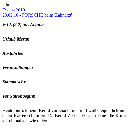
Uhr
Events 2010
23.02.10 - POR­SCHE beim 'Zahn­arzt'
WTL (3.2) aus At­lan­ta
Ur­laub Meran
Aus­fahr­ten
Ver­an­stal­tun­gen
Stamm­ti­sche
Vor Sai­son­be­ginn
Heute bin ich beim Bernd vor­bei­ge­fah­ren und woll­te ei­gent­lich nur
einen Kaf­fee schnor­ren. Da Bernd Zeit hatte, sah meine alte Karre
auf ein­mal aus wie unten.