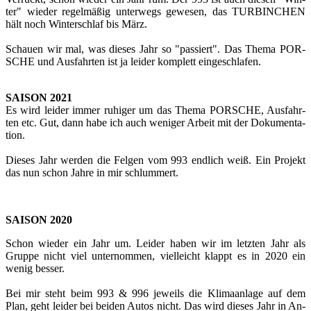
ter" wie­der re­gel­mä­ßig un­ter­wegs ge­we­sen, das TUR­BIN­CHEN
hält noch Win­ter­schlaf bis März.
Schau­en wir mal, was die­ses Jahr so "pas­siert". Das Thema POR­
SCHE und Aus­fahr­ten ist ja lei­der kom­plett ein­ge­schla­fen.
SAI­SON 2021
Es wird lei­der immer ru­hi­ger um das Thema POR­SCHE, Aus­fahr­
ten etc. Gut, dann habe ich auch we­ni­ger Ar­beit mit der Do­ku­men­ta­
ti­on.
Die­ses Jahr wer­den die Fel­gen vom 993 end­lich weiß. Ein Pro­jekt
das nun schon Jahre in mir schlum­mert.
SAI­SON 2020
Schon wie­der ein Jahr um. Lei­der haben wir im letz­ten Jahr als
Grup­pe nicht viel un­ter­nom­men, viel­leicht klappt es in 2020 ein
wenig bes­ser.
Bei mir steht beim 993 & 996 je­weils die Kli­ma­an­la­ge auf dem
Plan, geht lei­der bei bei­den Autos nicht. Das wird die­ses Jahr in An­