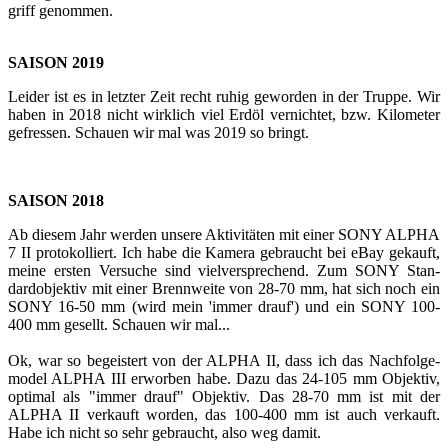
griff ge­nom­men.
SAI­SON 2019
Lei­der ist es in letz­ter Zeit recht ruhig ge­wor­den in der Trup­pe. Wir
haben in 2018 nicht wirk­lich viel Erdöl ver­nich­tet, bzw. Ki­lo­me­ter
ge­fres­sen. Schau­en wir mal was 2019 so bringt.
SAI­SON 2018
Ab die­sem Jahr wer­den un­se­re Ak­ti­vi­tä­ten mit einer SONY ALPHA
7 II pro­to­kol­liert. Ich habe die Ka­me­ra ge­braucht bei eBay ge­kauft,
meine ers­ten Ver­su­che sind viel­ver­spre­chend. Zum SONY Stan­
dard­ob­jek­tiv mit einer Brenn­wei­te von 28-70 mm, hat sich noch ein
SONY 16-50 mm (wird mein 'immer drauf') und ein SONY 100-
400 mm ge­sellt. Schau­en wir mal...
Ok, war so be­geis­tert von der ALPHA II, dass ich das Nach­fol­ge­
mo­del ALPHA III er­wor­ben habe. Dazu das 24-105 mm Ob­jek­tiv,
op­ti­mal als "immer drauf" Ob­jek­tiv. Das 28-70 mm ist mit der
ALPHA II ver­kauft wor­den, das 100-400 mm ist auch ver­kauft.
Habe ich nicht so sehr ge­braucht, also weg damit.