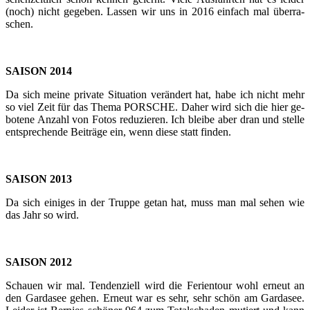
(noch) nicht ge­ge­ben. Las­sen wir uns in 2016 ein­fach mal über­ra­
schen.
SAI­SON 2014
Da sich meine pri­va­te Si­tua­ti­on ver­än­dert hat, habe ich nicht mehr
so viel Zeit für das Thema POR­SCHE. Daher wird sich die hier ge­
bo­te­ne An­zahl von Fotos re­du­zie­ren. Ich blei­be aber dran und stel­le
ent­spre­chen­de Bei­trä­ge ein, wenn diese statt fin­den.
SAI­SON 2013
Da sich ei­ni­ges in der Trup­pe getan hat, muss man mal sehen wie
das Jahr so wird.
SAI­SON 2012
Schau­en wir mal. Ten­den­zi­ell wird die Fe­ri­en­tour wohl er­neut an
den Gar­da­see gehen. Er­neut war es sehr, sehr schön am Gar­da­see.