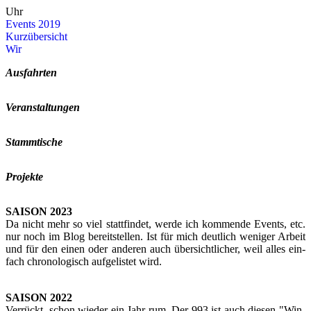
Uhr
Events 2019
Kurz­über­sicht
Wir
Aus­fahr­ten
Ver­an­stal­tun­gen
Stamm­ti­sche
Pro­jek­te
SAI­SON 2023
Da nicht mehr so viel statt­fin­det, werde ich kom­men­de Events, etc.
nur noch im Blog be­reit­stel­len. Ist für mich deut­lich we­ni­ger Ar­beit
und für den einen oder an­de­ren auch über­sicht­li­cher, weil alles ein­
fach chro­no­lo­gisch auf­ge­lis­tet wird.
SAI­SON 2022
Ver­rückt, schon wie­der ein Jahr rum. Der 993 ist auch die­sen "Win­