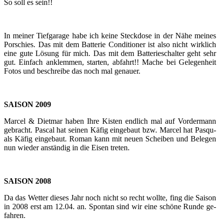
So soll es sein!!
In mei­ner Tief­ga­ra­ge habe ich keine Steck­do­se in der Nähe mei­nes
Por­schies. Das mit dem Bat­te­rie Con­di­tio­ner ist also nicht wirk­lich
eine gute Lö­sung für mich. Das mit dem Bat­te­rie­schal­ter geht sehr
gut. Ein­fach an­klem­men, star­ten, ab­fahrt!! Mache bei Ge­le­gen­heit
Fotos und be­schrei­be das noch mal ge­nau­er.
SAI­SON 2009
Mar­cel & Diet­mar haben Ihre Kis­ten end­lich mal auf Vor­der­mann
ge­bracht. Pas­cal hat sei­nen Käfig ein­ge­baut bzw. Mar­cel hat Pas­qu­
als Käfig ein­ge­baut. Roman kann mit neuen Schei­ben und Be­le­gen
nun wie­der an­stän­dig in die Eisen tre­ten.
SAI­SON 2008
Da das Wet­ter die­ses Jahr noch nicht so recht woll­te, fing die Sai­son
in 2008 erst am 12.04. an. Spon­tan sind wir eine schö­ne Runde ge­
fah­ren.