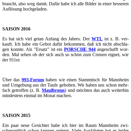
braucht, also weg damit. Dafür habe ich alle Bil­der in einer bes­se­ren
Auf­lö­sung hoch­ge­la­den.
SAI­SON 2016
Es hat sich viel getan An­fang des Jah­res. Der
WTL
ist z. B. ver­
kauft. Ich habe ein Gebot dafür be­kom­men, daß ich nicht ab­schla­
gen konn­te. Als "Er­satz" ist ein
POR­SCHE 944
an­ge­schafft wor­
den. Mal sehen ob der sich auch so schön zum Crui­sen eig­net, wie
der 911er.
Über das
993-​​​​​​​​​​​​​​​​​​​​​​​​​​​​​​​​​​​​​​​​​​​​​​​​​​​​​​​​​​​​​​​​​​​​​​​​​​​​​​​​​​​​​​​​​​​​​​​​​​​​​​​Forum
haben wir einen Stamm­tisch für Mann­heim
und Um­ge­bung aus der Taufe ge­ho­ben. Wir haben uns schon mehr­
fach ge­trof­fen (z. B.
Maul­bronn
) und möch­ten das auch wei­ter­hin
min­des­tens ein­mal im Monat ma­chen.
SAI­SON 2015
Ein paar neue Ge­sich­ter habe ich hier im Raum Mann­heim zwi­
schen­zeit­lich schon ken­nen ge­lernt. Viele Aus­fahr­ten hat es lei­der