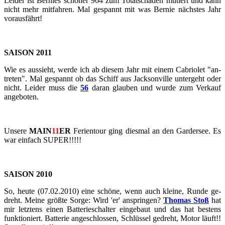
Lei­der ist Ber­nies schö­ner 964 zum To­tal­scha­den mu­tiert und kann
nicht mehr mit­fah­ren. Mal ge­spannt mit was Ber­nie nächs­tes Jahr
vor­aus­fährt!
SAI­SON 2011
Wie es aus­sieht, werde ich ab die­sem Jahr mit einem Ca­brio­let "an­
tre­ten". Mal ge­spannt ob das Schiff aus Jack­son­ville un­ter­geht oder
nicht. Lei­der muss die
56
daran glau­ben und wurde zum Ver­kauf
an­ge­bo­ten.
Un­se­re
MAIN
11
ER
Fe­ri­en­tour ging dies­mal an den Gar­der­see. Es
war ein­fach SUPER!!!!!
SAI­SON 2010
So, heute (07.02.2010) eine schö­ne, wenn auch klei­ne, Runde ge­
dreht. Meine größ­te Sorge: Wird 'er' an­sprin­gen?
Tho­mas Stoß
hat
mir letz­tens einen Bat­te­rie­schal­ter ein­ge­baut und das hat bes­tens
funk­tio­niert. Bat­te­rie an­ge­schlos­sen, Schlüs­sel ge­dreht, Motor läuft!!