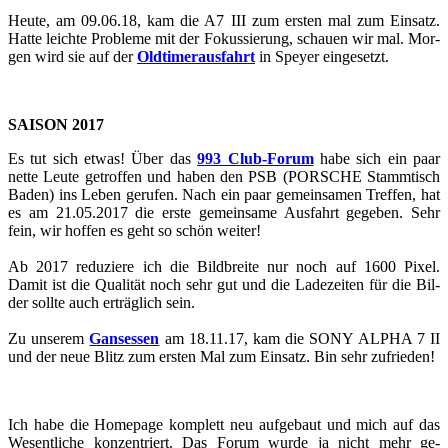
Heute, am 09.06.18, kam die A7 III zum ers­ten mal zum Ein­satz.
Hatte leich­te Pro­ble­me mit der Fo­kus­sie­rung, schau­en wir mal. Mor­
gen wird sie auf der
Old­ti­mer­aus­fahrt
in Spey­er ein­ge­setzt.
SAI­SON 2017
Es tut sich etwas! Über das
993 Club-​​​​​​​​​​​​​​​​​​​​​​​​​​​​​​​​​​​​​​​​​​​​​​​​​​​​​​​​​​​​​​​​​​​​​​​​​​​​​​​​​​​​​​​​​​​​​​​​​​​​​​​Forum
habe sich ein paar
nette Leute ge­trof­fen und haben den PSB (POR­SCHE Stamm­tisch
Baden) ins Leben ge­ru­fen. Nach ein paar ge­mein­sa­men Tref­fen, hat
es am 21.05.2017 die erste ge­mein­sa­me Aus­fahrt ge­ge­ben. Sehr
fein, wir hof­fen es geht so schön wei­ter!
Ab 2017 re­du­zie­re ich die Bild­brei­te nur noch auf 1600 Pixel.
Damit ist die Qua­li­tät noch sehr gut und die La­de­zei­ten für die Bil­
der soll­te auch er­träg­lich sein.
Zu un­se­rem
Gan­ses­sen
am 18.11.17, kam die SONY ALPHA 7 II
und der neue Blitz zum ers­ten Mal zum Ein­satz. Bin sehr zu­frie­den!
Ich habe die Home­page kom­plett neu auf­ge­baut und mich auf das
We­sent­li­che kon­zen­triert. Das Forum wurde ja nicht mehr ge­