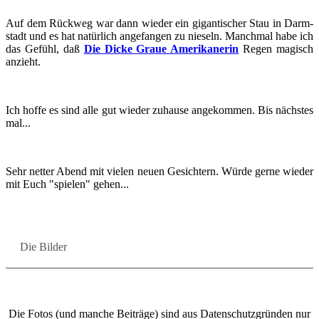
Auf dem Rück­weg war dann wie­der ein gi­gan­ti­scher Stau in Darm­
stadt und es hat na­tür­lich an­ge­fan­gen zu nie­seln. Manch­mal habe ich
das Ge­fühl, daß
Die Dicke Graue Ame­ri­ka­ne­rin
Regen ma­gisch
an­zieht.
Ich hoffe es sind alle gut wie­der zu­hau­se an­ge­kom­men. Bis nächs­tes
mal...
Sehr net­ter Abend mit vie­len neuen Ge­sich­tern. Würde gerne wie­der
mit Euch "spie­len" gehen...
Die Bil­der
Die Fotos (und man­che Bei­trä­ge) sind aus Da­ten­schutz­grün­den nur