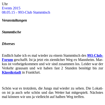
Uhr
Events 2015
08.05.15 - 993-Club Stamm­tisch
Ver­an­stal­tun­gen
Stamm­ti­sche
Di­ver­ses
End­lich habe ich es mal wie­der zu einem Stamm­tisch des
993-​​​Club-
Forum
ge­schafft. Ist ja jetzt ein ziem­li­cher Weg ex Mann­heim. Mar­
kus ist vor­bei­ge­kom­men und wir sind zu­sam­men los. Lei­der war der
Ver­kehr grau­sam und wir haben fast 2 Stun­den be­nö­tigt bis zur
Klas­sik­stadt
in Frank­furt.
Schön war es trotz­dem, die Jungs mal wie­der zu sehen. Die Lo­ka­ti­
on ist ja auch sehr schön und das Wet­ter hat mit­ge­spielt. Nächs­tes
mal kön­nen wir uns ja viel­leicht auf hal­ben Weg tref­fen.