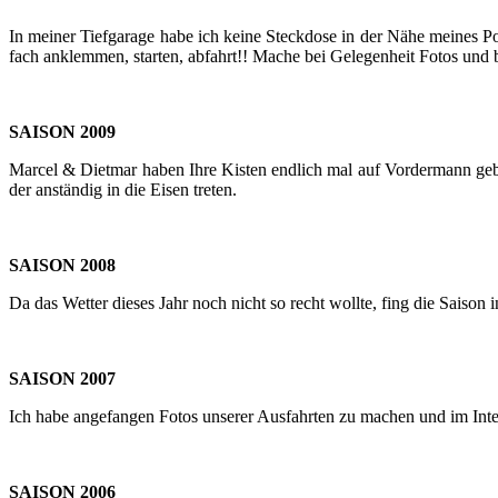
In mei­ner Tief­ga­ra­ge habe ich keine Steck­do­se in der Nähe mei­nes Por
fach an­klem­men, star­ten, ab­fahrt!! Mache bei Ge­le­gen­heit Fotos und 
SAI­SON 2009
Mar­cel & Diet­mar haben Ihre Kis­ten end­lich mal auf Vor­der­mann ge­
der an­stän­dig in die Eisen tre­ten.
SAI­SON 2008
Da das Wet­ter die­ses Jahr noch nicht so recht woll­te, fing die Sai­son
SAI­SON 2007
Ich habe an­ge­fan­gen Fotos un­se­rer Aus­fahr­ten zu ma­chen und im In­te
SAI­SON 2006