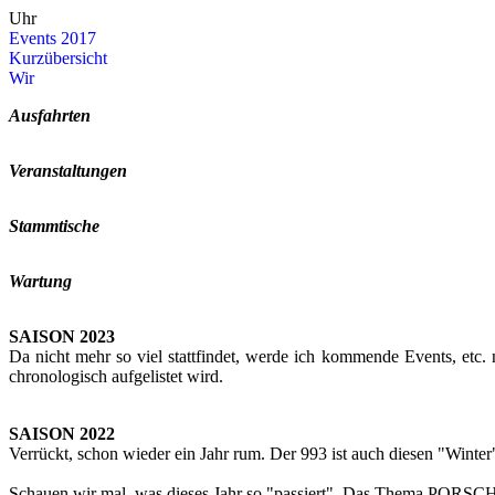
Uhr
Events 2017
Kurz­über­sicht
Wir
Aus­fahr­ten
Ver­an­stal­tun­gen
Stamm­ti­sche
War­tung
SAI­SON 2023
Da nicht mehr so viel statt­fin­det, werde ich kom­men­de Events, etc. nur
chro­no­lo­gisch auf­ge­lis­tet wird.
SAI­SON 2022
Ver­rückt, schon wie­der ein Jahr rum. Der 993 ist auch die­sen "Win­te
Schau­en wir mal, was die­ses Jahr so "pas­siert". Das Thema POR­SCHE un