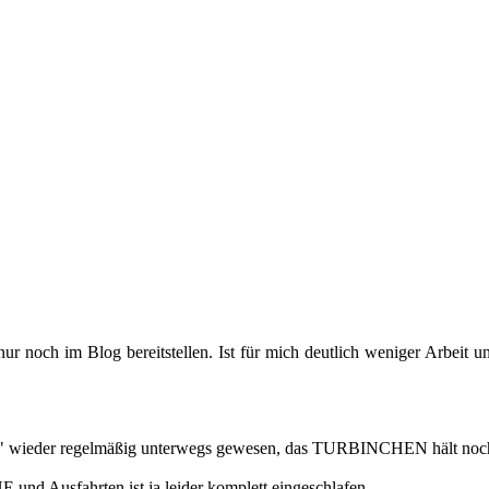
 noch im Blog be­reit­stel­len. Ist für mich deut­lich we­ni­ger Ar­beit un
r" wie­der re­gel­mä­ßig un­ter­wegs ge­we­sen, das TUR­BIN­CHEN hält noch
d Aus­fahr­ten ist ja lei­der kom­plett ein­ge­schla­fen.