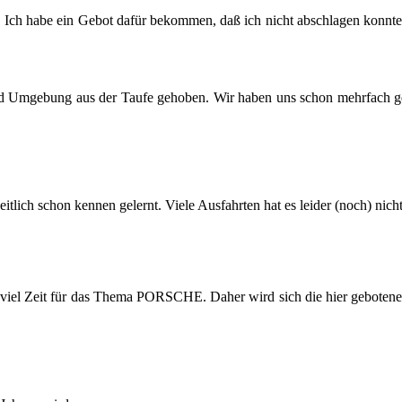
t. Ich habe ein Gebot dafür be­kom­men, daß ich nicht ab­schla­gen konn­te.
Um­ge­bung aus der Taufe ge­ho­ben. Wir haben uns schon mehr­fach ge­
lich schon ken­nen ge­lernt. Viele Aus­fahr­ten hat es lei­der (noch) nicht
so viel Zeit für das Thema POR­SCHE. Daher wird sich die hier ge­bo­te­ne A