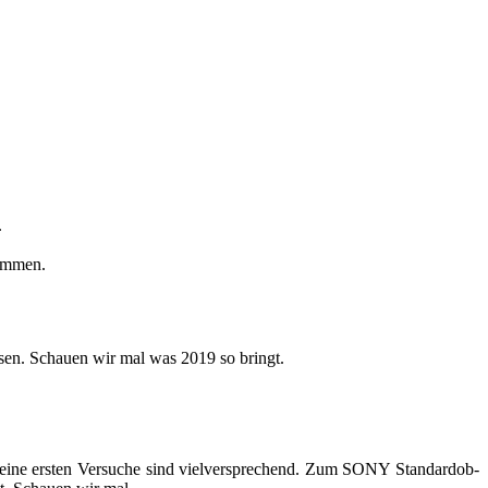
.
om­men.
res­sen. Schau­en wir mal was 2019 so bringt.
meine ers­ten Ver­su­che sind viel­ver­spre­chend. Zum SONY Stan­dard­ob­