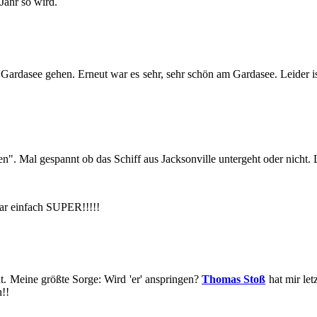
 Jahr so wird.
en Gar­da­see gehen. Er­neut war es sehr, sehr schön am Gar­da­see. Lei­der 
ten". Mal ge­spannt ob das Schiff aus Jack­son­ville un­ter­geht oder nicht.
 war ein­fach SUPER!!!!!
. Meine größ­te Sorge: Wird 'er' an­sprin­gen?
Tho­mas Stoß
hat mir letz­
n!!