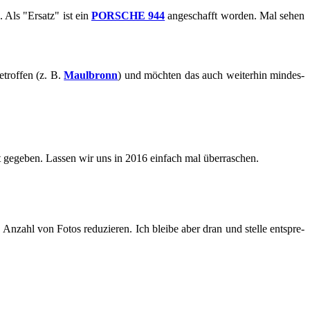
 Als "Er­satz" ist ein
POR­SCHE 944
an­ge­schafft wor­den. Mal sehen
trof­fen (z. B.
Maul­bronn
) und möch­ten das auch wei­ter­hin min­des­
 ge­ge­ben. Las­sen wir uns in 2016 ein­fach mal über­ra­schen.
n­zahl von Fotos re­du­zie­ren. Ich blei­be aber dran und stel­le ent­spre­