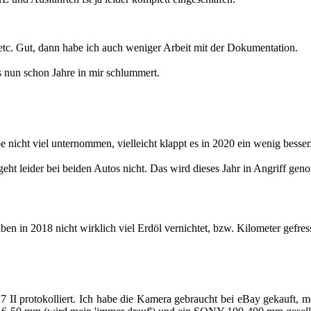
. Gut, dann habe ich auch we­ni­ger Ar­beit mit der Do­ku­men­ta­ti­on.
as nun schon Jahre in mir schlum­mert.
 nicht viel un­ter­nom­men, viel­leicht klappt es in 2020 ein wenig bes­ser
eht lei­der bei bei­den Autos nicht. Das wird die­ses Jahr in An­griff ge­n
haben in 2018 nicht wirk­lich viel Erdöl ver­nich­tet, bzw. Ki­lo­me­ter ge­f
II pro­to­kol­liert. Ich habe die Ka­me­ra ge­braucht bei eBay ge­kauft, 