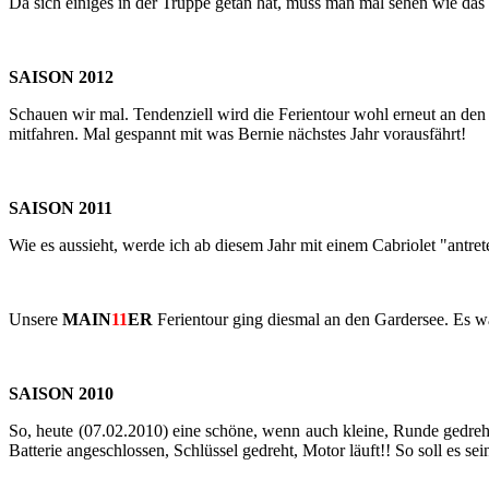
Da sich ei­ni­ges in der Trup­pe getan hat, muss man mal sehen wie das
SAI­SON 2012
Schau­en wir mal. Ten­den­zi­ell wird die Fe­ri­en­tour wohl er­neut an d
mit­fah­ren. Mal ge­spannt mit was Ber­nie nächs­tes Jahr vor­aus­fährt!
SAI­SON 2011
Wie es aus­sieht, werde ich ab die­sem Jahr mit einem Ca­brio­let "an­tre­
Un­se­re
MAIN
11
ER
Fe­ri­en­tour ging dies­mal an den Gar­der­see. Es
SAI­SON 2010
So, heute (07.02.2010) eine schö­ne, wenn auch klei­ne, Runde ge­dreht
Bat­te­rie an­ge­schlos­sen, Schlüs­sel ge­dreht, Motor läuft!! So soll es sei