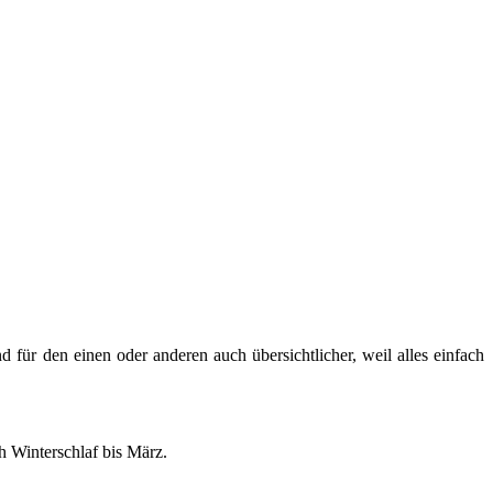
d für den einen oder an­de­ren auch über­sicht­li­cher, weil alles ein­fach
 Win­ter­schlaf bis März.