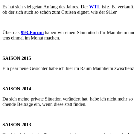
Es hat sich viel getan An­fang des Jah­res. Der
WTL
ist z. B. ver­kauf
ob der sich auch so schön zum Crui­sen eig­net, wie der 911er.
Über das
993-​​​​​​​​​​​​​​​​​​​​​​​​​​​​​​​​​​​​​​​​​​​​​​​​​​​​​​​​​​​​​​​​​​​​​​​​​​​​​​​​​​​​​​​​​​​​​​​​​​​​​​​Forum
haben wir einen Stamm­tisch für Mann­heim und 
tens ein­mal im Monat ma­chen.
SAI­SON 2015
Ein paar neue Ge­sich­ter habe ich hier im Raum Mann­heim zwi­schen­zeit­
SAI­SON 2014
Da sich meine pri­va­te Si­tua­ti­on ver­än­dert hat, habe ich nicht mehr 
chen­de Bei­trä­ge ein, wenn diese statt fin­den.
SAI­SON 2013