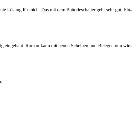
 gute Lö­sung für mich. Das mit dem Bat­te­rie­schal­ter geht sehr gut. Ein­
Käfig ein­ge­baut. Roman kann mit neuen Schei­ben und Be­le­gen nun wie­
n.