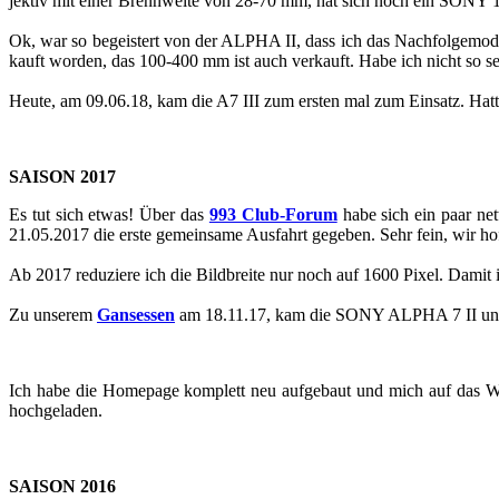
jek­tiv mit einer Brenn­wei­te von 28-70 mm, hat sich noch ein SONY
Ok, war so be­geis­tert von der ALPHA II, dass ich das Nach­fol­ge­mo
kauft wor­den, das 100-400 mm ist auch ver­kauft. Habe ich nicht so se
Heute, am 09.06.18, kam die A7 III zum ers­ten mal zum Ein­satz. Hatte 
SAI­SON 2017
Es tut sich etwas! Über das
993 Club-​​​​​​​​​​​​​​​​​​​​​​​​​​​​​​​​​​​​​​​​​​​​​​​​​​​​​​​​​​​​​​​​​​​​​​​​​​​​​​​​​​​​​​​​​​​​​​​​​​​​​​​Forum
habe sich ein paar net
21.05.2017 die erste ge­mein­sa­me Aus­fahrt ge­ge­ben. Sehr fein, wir ho
Ab 2017 re­du­zie­re ich die Bild­brei­te nur noch auf 1600 Pixel. Damit ist 
Zu un­se­rem
Gan­ses­sen
am 18.11.17, kam die SONY ALPHA 7 II und der
Ich habe die Home­page kom­plett neu auf­ge­baut und mich auf das We­s
hoch­ge­la­den.
SAI­SON 2016