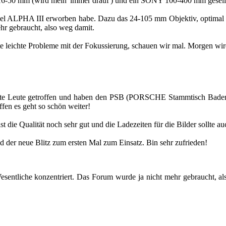
 16-50 mm (wird mein 'immer drauf') und ein SONY 100-400 mm ge­sellt.
­del ALPHA III er­wor­ben habe. Dazu das 24-105 mm Ob­jek­tiv, op­ti­ma
hr ge­braucht, also weg damit.
leich­te Pro­ble­me mit der Fo­kus­sie­rung, schau­en wir mal. Mor­gen wi
te Leute ge­trof­fen und haben den PSB (POR­SCHE Stamm­tisch Baden) i
f­fen es geht so schön wei­ter!
die Qua­li­tät noch sehr gut und die La­de­zei­ten für die Bil­der soll­te auch
 neue Blitz zum ers­ten Mal zum Ein­satz. Bin sehr zu­frie­den!
ent­li­che kon­zen­triert. Das Forum wurde ja nicht mehr ge­braucht, also