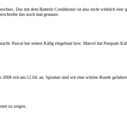
­schies. Das mit dem Bat­te­rie Con­di­tio­ner ist also nicht wirk­lich eine
be­schrei­be das noch mal ge­nau­er.
bracht. Pas­cal hat sei­nen Käfig ein­ge­baut bzw. Mar­cel hat Pas­qu­als 
 in 2008 erst am 12.04. an. Spon­tan sind wir eine schö­ne Runde ge­fah­re
r­net zu zei­gen.