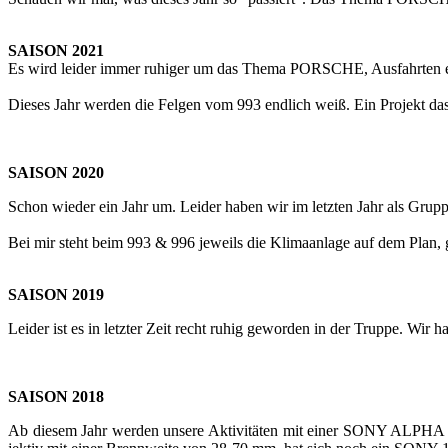
SAI­SON 2021
Es wird lei­der immer ru­hi­ger um das Thema POR­SCHE, Aus­fahr­ten etc
Die­ses Jahr wer­den die Fel­gen vom 993 end­lich weiß. Ein Pro­jekt d
SAI­SON 2020
Schon wie­der ein Jahr um. Lei­der haben wir im letz­ten Jahr als Grup­pe
Bei mir steht beim 993 & 996 je­weils die Kli­ma­an­la­ge auf dem Plan, g
SAI­SON 2019
Lei­der ist es in letz­ter Zeit recht ruhig ge­wor­den in der Trup­pe. Wir 
SAI­SON 2018
Ab die­sem Jahr wer­den un­se­re Ak­ti­vi­tä­ten mit einer SONY ALPHA 7 