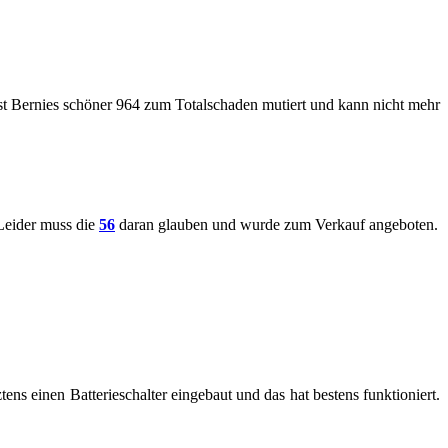
ist Ber­nies schö­ner 964 zum To­tal­scha­den mu­tiert und kann nicht mehr
 Lei­der muss die
56
daran glau­ben und wurde zum Ver­kauf an­ge­bo­ten.
tens einen Bat­te­rie­schal­ter ein­ge­baut und das hat bes­tens funk­tio­niert.