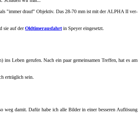
 Schau­en wir mal...
l als "immer drauf" Ob­jek­tiv. Das 28-70 mm ist mit der ALPHA II ver­
rd sie auf der
Old­ti­mer­aus­fahrt
in Spey­er ein­ge­setzt.
ns Leben ge­ru­fen. Nach ein paar ge­mein­sa­men Tref­fen, hat es am
 er­träg­lich sein.
 weg damit. Dafür habe ich alle Bil­der in einer bes­se­ren Auf­lö­sung