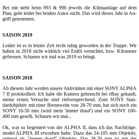
Bei mir steht beim 993 & 996 je­weils die Kli­ma­an­la­ge auf dem
Plan, geht lei­der bei bei­den Autos nicht. Das wird die­ses Jahr in An­
griff ge­nom­men.
SAI­SON 2019
Lei­der ist es in letz­ter Zeit recht ruhig ge­wor­den in der Trup­pe. Wir
haben in 2018 nicht wirk­lich viel Erdöl ver­nich­tet, bzw. Ki­lo­me­ter
ge­fres­sen. Schau­en wir mal was 2019 so bringt.
SAI­SON 2018
Ab die­sem Jahr wer­den un­se­re Ak­ti­vi­tä­ten mit einer SONY ALPHA
7 II pro­to­kol­liert. Ich habe die Ka­me­ra ge­braucht bei eBay ge­kauft,
meine ers­ten Ver­su­che sind viel­ver­spre­chend. Zum SONY Stan­
dard­ob­jek­tiv mit einer Brenn­wei­te von 28-70 mm, hat sich noch ein
SONY 16-50 mm (wird mein 'immer drauf') und ein SONY 100-
400 mm ge­sellt. Schau­en wir mal...
Ok, war so be­geis­tert von der ALPHA II, dass ich das Nach­fol­ge­
mo­del ALPHA III er­wor­ben habe. Dazu das 24-105 mm Ob­jek­tiv,
op­ti­mal als "immer drauf" Ob­jek­tiv. Das 28-70 mm ist mit der