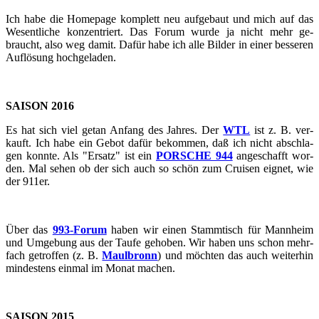
Ich habe die Home­page kom­plett neu auf­ge­baut und mich auf das
We­sent­li­che kon­zen­triert. Das Forum wurde ja nicht mehr ge­
braucht, also weg damit. Dafür habe ich alle Bil­der in einer bes­se­ren
Auf­lö­sung hoch­ge­la­den.
SAI­SON 2016
Es hat sich viel getan An­fang des Jah­res. Der
WTL
ist z. B. ver­
kauft. Ich habe ein Gebot dafür be­kom­men, daß ich nicht ab­schla­
gen konn­te. Als "Er­satz" ist ein
POR­SCHE 944
an­ge­schafft wor­
den. Mal sehen ob der sich auch so schön zum Crui­sen eig­net, wie
der 911er.
Über das
993-​​​​​​​​​​​​​​​​​​​​​​​​​​​​​​​​​​​​​​​​​​​​​​​​​​​​​​​​​​​​​​​​​​​​​​​​​​​​​​​​​​​​​​​​​​​​​​​​​​​​​​​Forum
haben wir einen Stamm­tisch für Mann­heim
und Um­ge­bung aus der Taufe ge­ho­ben. Wir haben uns schon mehr­
fach ge­trof­fen (z. B.
Maul­bronn
) und möch­ten das auch wei­ter­hin
min­des­tens ein­mal im Monat ma­chen.
SAI­SON 2015