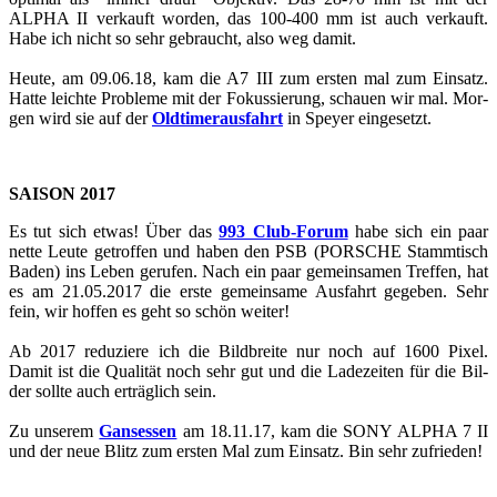
ALPHA II ver­kauft wor­den, das 100-400 mm ist auch ver­kauft.
Habe ich nicht so sehr ge­braucht, also weg damit.
Heute, am 09.06.18, kam die A7 III zum ers­ten mal zum Ein­satz.
Hatte leich­te Pro­ble­me mit der Fo­kus­sie­rung, schau­en wir mal. Mor­
gen wird sie auf der
Old­ti­mer­aus­fahrt
in Spey­er ein­ge­setzt.
SAI­SON 2017
Es tut sich etwas! Über das
993 Club-​​​​​​​​​​​​​​​​​​​​​​​​​​​​​​​​​​​​​​​​​​​​​​​​​​​​​​​​​​​​​​​​​​​​​​​​​​​​​​​​​​​​​​​​​​​​​​​​​​​​​​​Forum
habe sich ein paar
nette Leute ge­trof­fen und haben den PSB (POR­SCHE Stamm­tisch
Baden) ins Leben ge­ru­fen. Nach ein paar ge­mein­sa­men Tref­fen, hat
es am 21.05.2017 die erste ge­mein­sa­me Aus­fahrt ge­ge­ben. Sehr
fein, wir hof­fen es geht so schön wei­ter!
Ab 2017 re­du­zie­re ich die Bild­brei­te nur noch auf 1600 Pixel.
Damit ist die Qua­li­tät noch sehr gut und die La­de­zei­ten für die Bil­
der soll­te auch er­träg­lich sein.
Zu un­se­rem
Gan­ses­sen
am 18.11.17, kam die SONY ALPHA 7 II
und der neue Blitz zum ers­ten Mal zum Ein­satz. Bin sehr zu­frie­den!