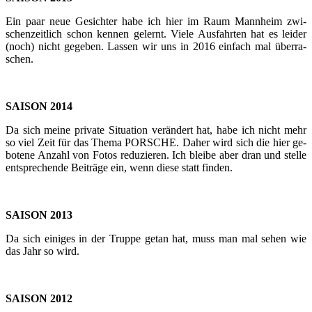
Ein paar neue Ge­sich­ter habe ich hier im Raum Mann­heim zwi­
schen­zeit­lich schon ken­nen ge­lernt. Viele Aus­fahr­ten hat es lei­der
(noch) nicht ge­ge­ben. Las­sen wir uns in 2016 ein­fach mal über­ra­
schen.
SAI­SON 2014
Da sich meine pri­va­te Si­tua­ti­on ver­än­dert hat, habe ich nicht mehr
so viel Zeit für das Thema POR­SCHE. Daher wird sich die hier ge­
bo­te­ne An­zahl von Fotos re­du­zie­ren. Ich blei­be aber dran und stel­le
ent­spre­chen­de Bei­trä­ge ein, wenn diese statt fin­den.
SAI­SON 2013
Da sich ei­ni­ges in der Trup­pe getan hat, muss man mal sehen wie
das Jahr so wird.
SAI­SON 2012