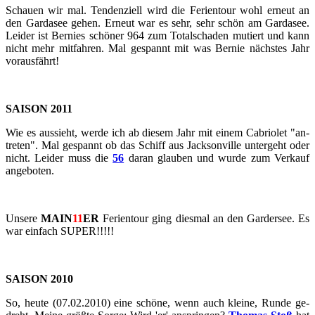
Schau­en wir mal. Ten­den­zi­ell wird die Fe­ri­en­tour wohl er­neut an
den Gar­da­see gehen. Er­neut war es sehr, sehr schön am Gar­da­see.
Lei­der ist Ber­nies schö­ner 964 zum To­tal­scha­den mu­tiert und kann
nicht mehr mit­fah­ren. Mal ge­spannt mit was Ber­nie nächs­tes Jahr
vor­aus­fährt!
SAI­SON 2011
Wie es aus­sieht, werde ich ab die­sem Jahr mit einem Ca­brio­let "an­
tre­ten". Mal ge­spannt ob das Schiff aus Jack­son­ville un­ter­geht oder
nicht. Lei­der muss die
56
daran glau­ben und wurde zum Ver­kauf
an­ge­bo­ten.
Un­se­re
MAIN
11
ER
Fe­ri­en­tour ging dies­mal an den Gar­der­see. Es
war ein­fach SUPER!!!!!
SAI­SON 2010
So, heute (07.02.2010) eine schö­ne, wenn auch klei­ne, Runde ge­