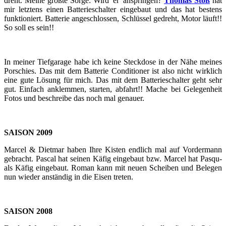
dreht. Meine größ­te Sorge: Wird 'er' an­sprin­gen?
Tho­mas Stoß
hat
mir letz­tens einen Bat­te­rie­schal­ter ein­ge­baut und das hat bes­tens
funk­tio­niert. Bat­te­rie an­ge­schlos­sen, Schlüs­sel ge­dreht, Motor läuft!!
So soll es sein!!
In mei­ner Tief­ga­ra­ge habe ich keine Steck­do­se in der Nähe mei­nes
Por­schies. Das mit dem Bat­te­rie Con­di­tio­ner ist also nicht wirk­lich
eine gute Lö­sung für mich. Das mit dem Bat­te­rie­schal­ter geht sehr
gut. Ein­fach an­klem­men, star­ten, ab­fahrt!! Mache bei Ge­le­gen­heit
Fotos und be­schrei­be das noch mal ge­nau­er.
SAI­SON 2009
Mar­cel & Diet­mar haben Ihre Kis­ten end­lich mal auf Vor­der­mann
ge­bracht. Pas­cal hat sei­nen Käfig ein­ge­baut bzw. Mar­cel hat Pas­qu­
als Käfig ein­ge­baut. Roman kann mit neuen Schei­ben und Be­le­gen
nun wie­der an­stän­dig in die Eisen tre­ten.
SAI­SON 2008