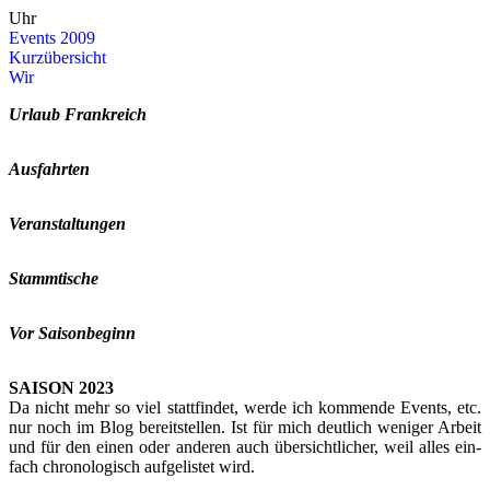
Uhr
Events 2009
Kurz­über­sicht
Wir
Ur­laub Frank­reich
Aus­fahr­ten
Ver­an­stal­tun­gen
Stamm­ti­sche
Vor Sai­son­be­ginn
SAI­SON 2023
Da nicht mehr so viel statt­fin­det, werde ich kom­men­de Events, etc.
nur noch im Blog be­reit­stel­len. Ist für mich deut­lich we­ni­ger Ar­beit
und für den einen oder an­de­ren auch über­sicht­li­cher, weil alles ein­
fach chro­no­lo­gisch auf­ge­lis­tet wird.