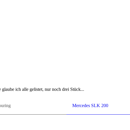
 glau­be ich alle ge­lis­tet, nur noch drei Stück...
­ring
Mer­ce­des SLK 200