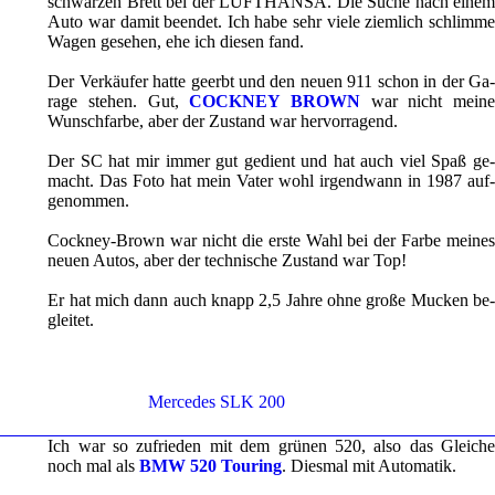
schwar­zen Brett bei der LUFT­HAN­SA. Die Suche nach einem
Auto war damit be­en­det. Ich habe sehr viele ziem­lich schlim­me
Wagen ge­se­hen, ehe ich die­sen fand.
Der Ver­käu­fer hatte ge­erbt und den neuen 911 schon in der Ga­
ra­ge ste­hen. Gut,
COCK­NEY BROWN
war nicht meine
Wunsch­far­be, aber der Zu­stand war her­vor­ra­gend.
Der SC hat mir immer gut ge­dient und hat auch viel Spaß ge­
macht. Das Foto hat mein Vater wohl ir­gend­wann in 1987 auf­
ge­nom­men.
Cockney-​​​​​​​​​Brown war nicht die erste Wahl bei der Farbe mei­nes
neuen Autos, aber der tech­ni­sche Zu­stand war Top!
Er hat mich dann auch knapp 2,5 Jahre ohne große Mu­cken be­
glei­tet.
Mer­ce­des SLK 200
Ich war so zu­frie­den mit dem grü­nen 520, also das Glei­che
noch mal als
BMW 520 Tou­ring
. Dies­mal mit Au­to­ma­tik.