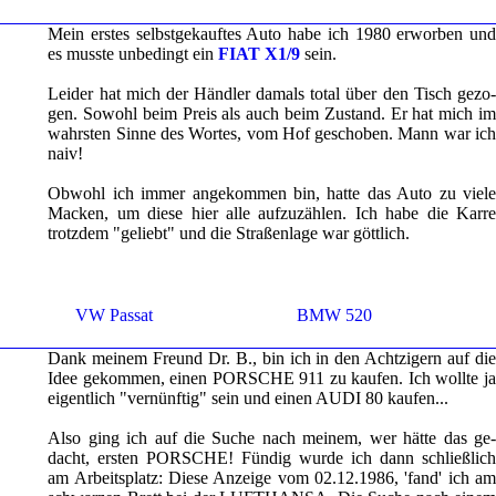
Mein ers­tes selbst­ge­kauf­tes Auto habe ich 1980 er­wor­ben und
es muss­te un­be­dingt ein
FIAT X1/9
sein.
Lei­der hat mich der Händ­ler da­mals total über den Tisch ge­zo­
gen. So­wohl beim Preis als auch beim Zu­stand. Er hat mich im
wahrs­ten Sinne des Wor­tes, vom Hof ge­scho­ben. Mann war ich
naiv!
Ob­wohl ich immer an­ge­kom­men bin, hatte das Auto zu viele
Ma­cken, um diese hier alle auf­zu­zäh­len. Ich habe die Karre
trotz­dem "ge­liebt" und die Stra­ßen­la­ge war gött­lich.
VW Pas­sat
BMW 520
Dank mei­nem Freund Dr. B., bin ich in den Acht­zi­gern auf die
Idee ge­kom­men, einen POR­SCHE 911 zu kau­fen. Ich woll­te ja
ei­gent­lich "ver­nünf­tig" sein und einen AUDI 80 kau­fen...
Also ging ich auf die Suche nach mei­nem, wer hätte das ge­
dacht, ers­ten POR­SCHE! Fün­dig wurde ich dann schließ­lich
am Ar­beits­platz: Diese An­zei­ge vom 02.12.1986, 'fand' ich am