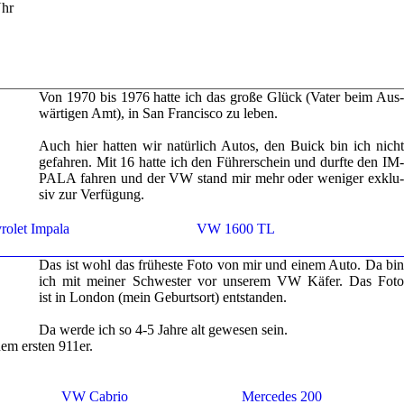
hr
Von 1970 bis 1976 hatte ich das große Glück (Vater beim Aus­
wär­ti­gen Amt), in San Fran­cis­co zu leben.
Auch hier hat­ten wir na­tür­lich Autos, den Buick bin ich nicht
ge­fah­ren. Mit 16 hatte ich den Füh­rer­schein und durf­te den IM­
PA­LA fah­ren und der VW stand mir mehr oder we­ni­ger ex­klu­
siv zur Ver­fü­gung.
ro­let Im­pa­la
VW 1600 TL
Das ist wohl das frü­hes­te Foto von mir und einem Auto. Da bin
ich mit mei­ner Schwes­ter vor un­se­rem VW Käfer. Das Foto
ist in Lon­don (mein Ge­burts­ort) ent­stan­den.
Da werde ich so 4-5 Jahre alt ge­we­sen sein.
nem ers­ten 911er.
VW Ca­brio
Mer­ce­des 200