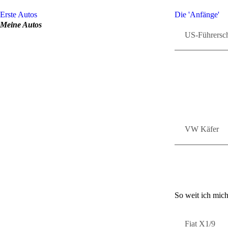
Erste Autos
Die 'An­fän­ge'
Meine Autos
US-​​​​​​Führers
VW Käfer
So weit ich mich 
Fiat X1/9