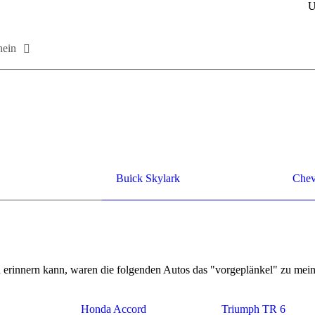
U
chein
Buick Skylark
Che­v
er­in­nern kann, waren die fol­gen­den Autos das "vor­ge­plän­kel" zu mei­
Honda Ac­cord
Tri­umph TR 6