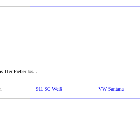
s 11er Fie­ber los...
n
911 SC Weiß
VW San­ta­na