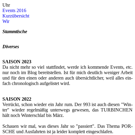
Uhr
Events 2016
Kurz­über­sicht
Wir
Stamm­ti­sche
Di­ver­ses
SAI­SON 2023
Da nicht mehr so viel statt­fin­det, werde ich kom­men­de Events, etc.
nur noch im Blog be­reit­stel­len. Ist für mich deut­lich we­ni­ger Ar­beit
und für den einen oder an­de­ren auch über­sicht­li­cher, weil alles ein­
fach chro­no­lo­gisch auf­ge­lis­tet wird.
SAI­SON 2022
Ver­rückt, schon wie­der ein Jahr rum. Der 993 ist auch die­sen "Win­
ter" wie­der re­gel­mä­ßig un­ter­wegs ge­we­sen, das TUR­BIN­CHEN
hält noch Win­ter­schlaf bis März.
Schau­en wir mal, was die­ses Jahr so "pas­siert". Das Thema POR­
SCHE und Aus­fahr­ten ist ja lei­der kom­plett ein­ge­schla­fen.