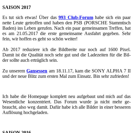
SAI­SON 2017
Es tut sich etwas! Über das
993 Club-​​​​​​​​​​​​​​​​​​​​​​​​​​​​​​​​​​​​​​​​​​​​​​​​​​​​​​​​​​​​​​​​​​​​​​​​​​​​​​​​​​​​​​​​​​​​​​​​​​​​​​​Forum
habe sich ein paar
nette Leute ge­trof­fen und haben den PSB (POR­SCHE Stamm­tisch
Baden) ins Leben ge­ru­fen. Nach ein paar ge­mein­sa­men Tref­fen, hat
es am 21.05.2017 die erste ge­mein­sa­me Aus­fahrt ge­ge­ben. Sehr
fein, wir hof­fen es geht so schön wei­ter!
Ab 2017 re­du­zie­re ich die Bild­brei­te nur noch auf 1600 Pixel.
Damit ist die Qua­li­tät noch sehr gut und die La­de­zei­ten für die Bil­
der soll­te auch er­träg­lich sein.
Zu un­se­rem
Gan­ses­sen
am 18.11.17, kam die SONY ALPHA 7 II
und der neue Blitz zum ers­ten Mal zum Ein­satz. Bin sehr zu­frie­den!
Ich habe die Home­page kom­plett neu auf­ge­baut und mich auf das
We­sent­li­che kon­zen­triert. Das Forum wurde ja nicht mehr ge­
braucht, also weg damit. Dafür habe ich alle Bil­der in einer bes­se­ren
Auf­lö­sung hoch­ge­la­den.
SAI­SON 2016