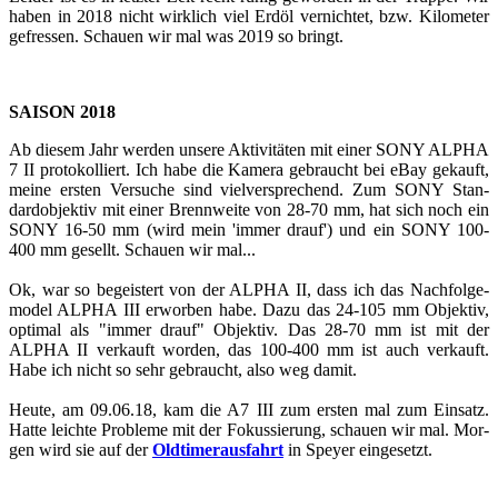
haben in 2018 nicht wirk­lich viel Erdöl ver­nich­tet, bzw. Ki­lo­me­ter
ge­fres­sen. Schau­en wir mal was 2019 so bringt.
SAI­SON 2018
Ab die­sem Jahr wer­den un­se­re Ak­ti­vi­tä­ten mit einer SONY ALPHA
7 II pro­to­kol­liert. Ich habe die Ka­me­ra ge­braucht bei eBay ge­kauft,
meine ers­ten Ver­su­che sind viel­ver­spre­chend. Zum SONY Stan­
dard­ob­jek­tiv mit einer Brenn­wei­te von 28-70 mm, hat sich noch ein
SONY 16-50 mm (wird mein 'immer drauf') und ein SONY 100-
400 mm ge­sellt. Schau­en wir mal...
Ok, war so be­geis­tert von der ALPHA II, dass ich das Nach­fol­ge­
mo­del ALPHA III er­wor­ben habe. Dazu das 24-105 mm Ob­jek­tiv,
op­ti­mal als "immer drauf" Ob­jek­tiv. Das 28-70 mm ist mit der
ALPHA II ver­kauft wor­den, das 100-400 mm ist auch ver­kauft.
Habe ich nicht so sehr ge­braucht, also weg damit.
Heute, am 09.06.18, kam die A7 III zum ers­ten mal zum Ein­satz.
Hatte leich­te Pro­ble­me mit der Fo­kus­sie­rung, schau­en wir mal. Mor­
gen wird sie auf der
Old­ti­mer­aus­fahrt
in Spey­er ein­ge­setzt.