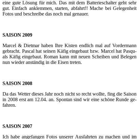
eine gute Lö­sung für mich. Das mit dem Bat­te­rie­schal­ter geht sehr
gut. Ein­fach an­klem­men, star­ten, ab­fahrt!! Mache bei Ge­le­gen­heit
Fotos und be­schrei­be das noch mal ge­nau­er.
SAI­SON 2009
Mar­cel & Diet­mar haben Ihre Kis­ten end­lich mal auf Vor­der­mann
ge­bracht. Pas­cal hat sei­nen Käfig ein­ge­baut bzw. Mar­cel hat Pas­qu­
als Käfig ein­ge­baut. Roman kann mit neuen Schei­ben und Be­le­gen
nun wie­der an­stän­dig in die Eisen tre­ten.
SAI­SON 2008
Da das Wet­ter die­ses Jahr noch nicht so recht woll­te, fing die Sai­son
in 2008 erst am 12.04. an. Spon­tan sind wir eine schö­ne Runde ge­
fah­ren.
SAI­SON 2007
Ich habe an­ge­fan­gen Fotos un­se­rer Aus­fahr­ten zu ma­chen und im