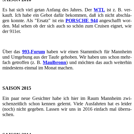
Es hat sich viel getan An­fang des Jah­res. Der
WTL
ist z. B. ver­
kauft. Ich habe ein Gebot dafür be­kom­men, daß ich nicht ab­schla­
gen konn­te. Als "Er­satz" ist ein
POR­SCHE 944
an­ge­schafft wor­
den. Mal sehen ob der sich auch so schön zum Crui­sen eig­net, wie
der 911er.
Über das
993-​​​​​​​​​​​​​​​​​​​​​​​​​​​​​​​​​​​​​​​​​​​​​​​​​​​​​​​​​​​​​​​​​​​​​​​​​​​​​​​​​​​​​​​​​​​​​​​​​​​​​​​Forum
haben wir einen Stamm­tisch für Mann­heim
und Um­ge­bung aus der Taufe ge­ho­ben. Wir haben uns schon mehr­
fach ge­trof­fen (z. B.
Maul­bronn
) und möch­ten das auch wei­ter­hin
min­des­tens ein­mal im Monat ma­chen.
SAI­SON 2015
Ein paar neue Ge­sich­ter habe ich hier im Raum Mann­heim zwi­
schen­zeit­lich schon ken­nen ge­lernt. Viele Aus­fahr­ten hat es lei­der
(noch) nicht ge­ge­ben. Las­sen wir uns in 2016 ein­fach mal über­ra­
schen.