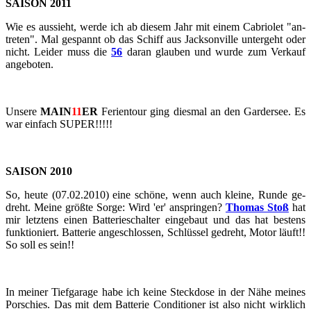
SAI­SON 2011
Wie es aus­sieht, werde ich ab die­sem Jahr mit einem Ca­brio­let "an­
tre­ten". Mal ge­spannt ob das Schiff aus Jack­son­ville un­ter­geht oder
nicht. Lei­der muss die
56
daran glau­ben und wurde zum Ver­kauf
an­ge­bo­ten.
Un­se­re
MAIN
11
ER
Fe­ri­en­tour ging dies­mal an den Gar­der­see. Es
war ein­fach SUPER!!!!!
SAI­SON 2010
So, heute (07.02.2010) eine schö­ne, wenn auch klei­ne, Runde ge­
dreht. Meine größ­te Sorge: Wird 'er' an­sprin­gen?
Tho­mas Stoß
hat
mir letz­tens einen Bat­te­rie­schal­ter ein­ge­baut und das hat bes­tens
funk­tio­niert. Bat­te­rie an­ge­schlos­sen, Schlüs­sel ge­dreht, Motor läuft!!
So soll es sein!!
In mei­ner Tief­ga­ra­ge habe ich keine Steck­do­se in der Nähe mei­nes
Por­schies. Das mit dem Bat­te­rie Con­di­tio­ner ist also nicht wirk­lich