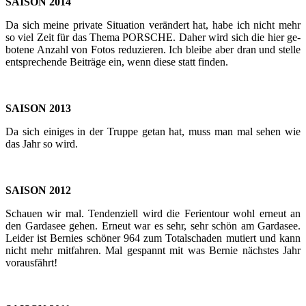
SAI­SON 2014
Da sich meine pri­va­te Si­tua­ti­on ver­än­dert hat, habe ich nicht mehr
so viel Zeit für das Thema POR­SCHE. Daher wird sich die hier ge­
bo­te­ne An­zahl von Fotos re­du­zie­ren. Ich blei­be aber dran und stel­le
ent­spre­chen­de Bei­trä­ge ein, wenn diese statt fin­den.
SAI­SON 2013
Da sich ei­ni­ges in der Trup­pe getan hat, muss man mal sehen wie
das Jahr so wird.
SAI­SON 2012
Schau­en wir mal. Ten­den­zi­ell wird die Fe­ri­en­tour wohl er­neut an
den Gar­da­see gehen. Er­neut war es sehr, sehr schön am Gar­da­see.
Lei­der ist Ber­nies schö­ner 964 zum To­tal­scha­den mu­tiert und kann
nicht mehr mit­fah­ren. Mal ge­spannt mit was Ber­nie nächs­tes Jahr
vor­aus­fährt!