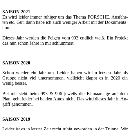
SAI­SON 2021
Es wird lei­der immer ru­hi­ger um das Thema POR­SCHE, Aus­fahr­
ten etc. Gut, dann habe ich auch we­ni­ger Ar­beit mit der Do­ku­men­ta­
ti­on.
Die­ses Jahr wer­den die Fel­gen vom 993 end­lich weiß. Ein Pro­jekt
das nun schon Jahre in mir schlum­mert.
SAI­SON 2020
Schon wie­der ein Jahr um. Lei­der haben wir im letz­ten Jahr als
Grup­pe nicht viel un­ter­nom­men, viel­leicht klappt es in 2020 ein
wenig bes­ser.
Bei mir steht beim 993 & 996 je­weils die Kli­ma­an­la­ge auf dem
Plan, geht lei­der bei bei­den Autos nicht. Das wird die­ses Jahr in An­
griff ge­nom­men.
SAI­SON 2019
Lei­der ist es in letz­ter Zeit recht ruhig ge­wor­den in der Trup­pe. Wir