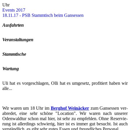
Uhr
Events 2017
18.11.17 - PSB Stamm­tisch beim Gan­ses­sen
Aus­fahr­ten
Ver­an­stal­tun­gen
Stamm­ti­sche
War­tung
Uli hat es vor­ge­schla­gen, Olli hat es um­ge­setz, pro­fi­tiert haben wir
alle...
Wir waren um 18 Uhr im
Berg­hof Wein­ä­cker
zum Gan­ses­sen ver­
ab­re­det, eine sehr schö­ne "Lo­ca­ti­on". Wir waren nach un­se­rer
Oden­wald­tur schon mal hier, ist sehr zu emp­feh­len. Ohne Re­ser­vie­
rung ist al­ler­dings schwie­rig, hier ist es immer gut be­sucht. Ist auch
ver­ständ­lich, es gibt sehr gutes Essen und freund­li­ches Per­so­nal.