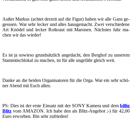
Außer Mar­kus (ach­tet der­zeit auf die Figur) haben wir alle Gans ge­
gess­sen. War sehr le­cker und alles haus­ge­macht. Zwei ver­schie­de­ne
Art Knö­del und le­cker Rot­kraut mit Ma­ro­nen. Nächs­tes Jahr ma­
chen wir das wie­der!
Es ist ja so­wie­so grund­sätz­lich an­ge­dacht, den Berg­hof zu un­se­rem
Stamm­tisch­lo­kal zu ma­chen, ist für alle un­ge­fähr gleich weit.
Danke an die bei­den Or­ga­ni­sa­to­ren für die Orga. War ein sehr schö­
ner Abend mit Euch allen.
PS: Dies ist der erste Ein­satz mit der SONY Ka­me­ra und dem
bil­lig
Blitz
vom AMA­ZON. Ich habe den als Blitz-​​​Angebot ;-) für 42,00
Euro er­wor­ben. Bin sehr zu­frie­den!