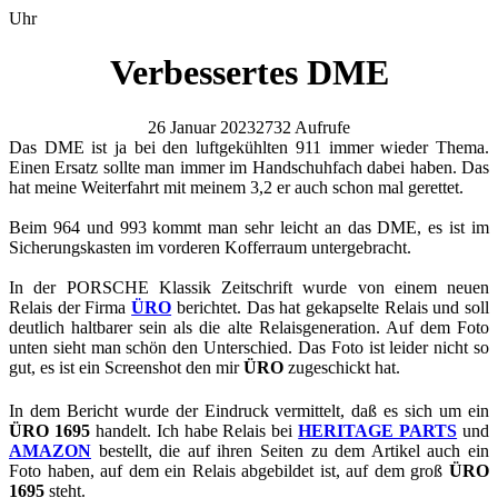
Uhr
Verbessertes DME
26 Januar 2023
2732 Aufrufe
Das DME ist ja bei den luftgekühlten 911 immer wieder Thema.
Einen Ersatz sollte man immer im Handschuhfach dabei haben. Das
hat meine Weiterfahrt mit meinem 3,2 er auch schon mal gerettet.
Beim 964 und 993 kommt man sehr leicht an das DME, es ist im
Sicherungskasten im vorderen Kofferraum untergebracht.
In der PORSCHE Klassik Zeitschrift wurde von einem neuen
Relais der Firma
ÜRO
berichtet. Das hat gekapselte Relais und soll
deutlich haltbarer sein als die alte Relaisgeneration. Auf dem Foto
unten sieht man schön den Unterschied. Das Foto ist leider nicht so
gut, es ist ein Screenshot den mir
ÜRO
zugeschickt hat.
In dem Bericht wurde der Eindruck vermittelt, daß es sich um ein
ÜRO 1695
handelt. Ich habe Relais bei
HERITAGE PARTS
und
AMAZON
bestellt, die auf ihren Seiten zu dem Artikel auch ein
Foto haben, auf dem ein Relais abgebildet ist, auf dem groß
ÜRO
1695
steht.