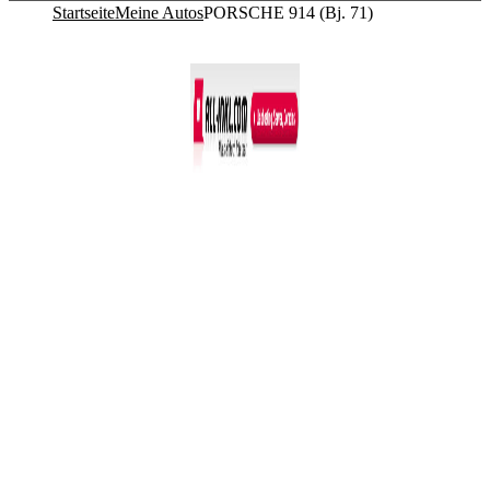
Startseite
Meine Autos
PORSCHE 914 (Bj. 71)
Co­py­right © 2011-2026
R. Sonn­abend, 68219 Mann­heim