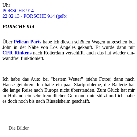
Uhr
POR­SCHE 914
22.02.13 - POR­SCHE 914 (gelb)
POR­SCHE 914
Über
Pe­lican Parts
habe ich die­sen schö­nen Wagen un­ge­se­hen bei
John in der Nähe von Los An­ge­les ge­kauft. Er wurde dann mit
CFR Rin­kens
nach Rot­ter­dam ver­schifft, auch das hat wie­der ein­
wand­frei funk­tio­niert.
Ich habe das Auto bei "bes­tem Wet­ter" (siehe Fotos) dann nach
Hause ge­fah­ren. Ich hatte ein paar Start­pro­ble­me, die Bat­te­rie hat
die lange Reise nach Eu­ro­pa nicht über­stan­den. Zum Glück hat mir
in Hol­land ein sehr freund­li­cher Ger­ma­ne un­ter­stützt und ich habe
es doch noch bis nach Rüs­sels­heim ge­schafft.
Die Bil­der