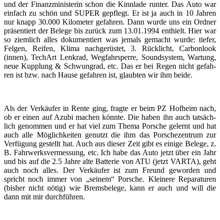
und der Fi­nanz­mi­nis­te­rin schon die Kinn­la­de run­ter. Das Auto war
ein­fach zu schön und SUPER ge­pflegt. Er ist ja auch in 10 Jah­ren
nur knapp 30.000 Ki­lo­me­ter ge­fah­ren. Dann wurde uns ein Ord­ner
prä­sen­tiert der Be­le­ge bis zu­rück zum 13.01.1994 ent­hielt. Hier war
so ziem­lich alles do­ku­men­tiert was je­mals ge­macht wurde: tie­fer,
Fel­gen, Rei­fen, Klima nach­ge­rüs­tet, 3. Rück­licht, Car­bon­look
(innen), TechArt Lenk­rad, Weg­fahr­sper­re, Sound­sys­tem, War­tung,
neue Kupp­lung & Schwung­rad, etc. Das er bei Regen nicht ge­fah­
ren ist bzw. nach Hause ge­fah­ren ist, glaub­ten wir ihm beide.
Als der Ver­käu­fer in Rente ging, frag­te er beim PZ Hof­heim nach,
ob er einen auf Azubi ma­chen könn­te. Die haben ihn auch tat­säch­
lich ge­nom­men und er hat viel zum Thema Por­sche ge­lernt und hat
auch alle Mög­lich­kei­ten ge­nutzt die ihm das Por­sche­zen­trum zur
Ver­fü­gung ge­stellt hat. Auch aus die­ser Zeit gibt es ei­ni­ge Be­le­ge, z.
B. Fahr­werks­ver­mes­sung, etc. Ich habe das Auto jetzt über ein Jahr
und bis auf die 2.5 Jahre alte Bat­te­rie von ATU (jetzt VARTA), geht
auch noch alles. Der Ver­käu­fer ist zum Freund ge­wor­den und
spricht noch immer von „sei­nem“ Por­sche. Klei­ne­re Re­pa­ra­tu­ren
(bis­her nicht nötig) wie Brems­be­le­ge, kann er auch und will die
dann mit mir durch­füh­ren.