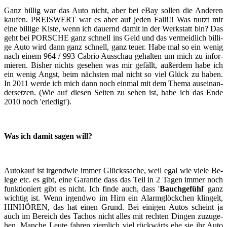
Ganz bil­lig war das Auto nicht, aber bei eBay sol­len die An­de­ren
kau­fen. PREIS­WERT war es aber auf jeden Fall!!! Was nutzt mir
eine bil­li­ge Kiste, wenn ich dau­ernd damit in der Werk­statt bin? Das
geht bei POR­SCHE ganz schnell ins Geld und das ver­meid­lich bil­li­
ge Auto wird dann ganz schnell, ganz teuer. Habe mal so ein wenig
nach einem 964 / 993 Ca­brio Aus­schau ge­hal­ten um mich zu in­for­
mie­ren. Bis­her nichts ge­se­hen was mir ge­fällt, au­ßer­dem habe ich
ein wenig Angst, beim nächs­ten mal nicht so viel Glück zu haben.
In 2011 werde ich mich dann noch ein­mal mit dem Thema aus­ein­an­
der­set­zen. (Wie auf die­sen Sei­ten zu sehen ist, habe ich das Ende
2010 noch 'er­le­digt').
Was ich damit sagen will?
Au­to­kauf ist ir­gend­wie immer Glücks­sa­che, weil egal wie viele Be­
le­ge etc. es gibt, eine Ga­ran­tie dass das Teil in 2 Tagen immer noch
funk­tio­niert gibt es nicht. Ich finde auch, dass '
Bauch­ge­fühl
' ganz
wich­tig ist. Wenn ir­gend­wo im Hirn ein Alarm­glöck­chen klin­gelt,
HIN­HÖ­REN, das hat einen Grund. Bei ei­ni­gen Autos scheint ja
auch im Be­reich des Ta­chos nicht alles mit rech­ten Din­gen zu­zu­ge­
hen. Man­che Leute fah­ren ziem­lich viel rück­wärts ehe sie ihr Auto