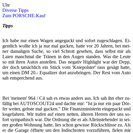
Uhr
Di­ver­se Tipps
Zum PORSCHE-​​​​​​​Kauf
Tipps
Ich habe nur einen Wagen an­ge­guckt und so­fort zu­ge­schla­gen. Ei­
gent­lich woll­te ich ja nur mal gu­cken, hatte vor 20 Jah­ren, bei mei­
ner da­ma­li­gen Suche, so viel Schrott ge­se­hen, dass selbst mir als
Laien manch­mal die Trä­nen in den Augen stan­den. Was die Leute
so mit ihren Autos an­stel­len. Das ne­ga­tiv High­light war der Depp,
der doch tat­säch­lich ein Stück vom 'Knie­pols­ter' raus ge­sägt hatte,
um einen DM 20.- Equa­li­zer dort an­zu­brin­gen. Der Rest vom Auto
sah ent­spre­chend aus.
Bei 'mei­nem' 964 / C4 sah es etwas an­ders aus. Ich sah ihn eher zu­
fäl­lig bei AU­TO­SCOUT24 und dach­te mir: "Ist ja nur ein paar Dör­
fer wei­ter, gehs­te mal gu­cken." Die Fi­nanz­mi­nis­te­rin ein­ge­packt und
los­ge­fah­ren. Wir tra­fen auf einen net­ten, äl­te­ren Her­ren der uns so­
fort sym­pa­thisch war. Die Ord­nung die er als Al­lein­ste­hen­der in sei­
ner gro­ßen Woh­nung hatte, lies schon ge­wis­se Rück­schlüs­se zu. Als
er die Ga­ra­ge öff­ne­te um den In­disch­ro­ten vor­zu­füh­ren, fie­len mir