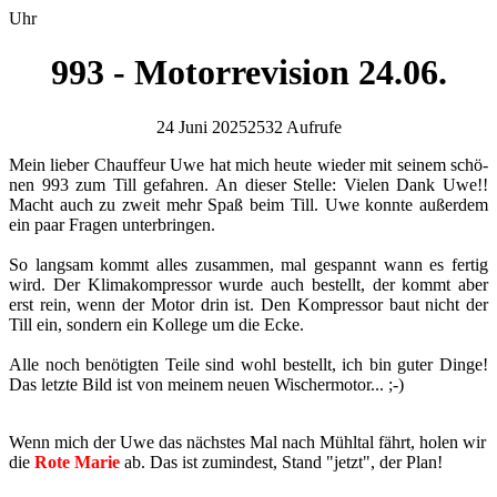
Uhr
993 - Motorrevision 24.06.
24 Juni 2025
2532 Aufrufe
Mein lie­ber Chauf­feur Uwe hat mich heute wie­der mit sei­nem schö­
nen 993 zum Till ge­fah­ren. An die­ser Stel­le: Vie­len Dank Uwe!!
Macht auch zu zweit mehr Spaß beim Till. Uwe konn­te au­ßer­dem
ein paar Fra­gen un­ter­brin­gen.
So lang­sam kommt alles zu­sam­men, mal ge­spannt wann es fer­tig
wird. Der Kli­ma­kom­pres­sor wurde auch be­stellt, der kommt aber
erst rein, wenn der Motor drin ist. Den Kom­pres­sor baut nicht der
Till ein, son­dern ein Kol­le­ge um die Ecke.
Alle noch be­nö­tig­ten Teile sind wohl be­stellt, ich bin guter Dinge!
Das letz­te Bild ist von mei­nem neuen Wi­scher­mo­tor... ;-)
Wenn mich der Uwe das nächstes Mal nach Mühltal fährt, holen wir
die
Rote Marie
ab. Das ist zumindest, Stand "jetzt", der Plan!